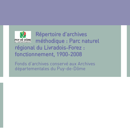
Répertoire d’archives
méthodique : Parc naturel
régional du Livradois-Forez :
fonctionnement, 1900-2008
Fonds d’archives conservé aux Archives
départementales du Puy-de-Dôme