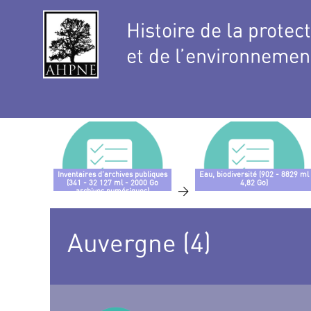
Histoire de la protec
et de l’environnemen
Inventaires d’archives publiques
Eau, biodiversité (902 - 8829 ml
(341 - 32 127 ml - 2000 Go
4,82 Go)
>
archives numériques)
Auvergne (4)