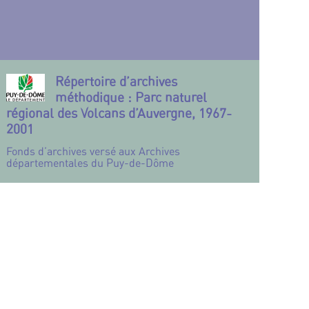
Répertoire d’archives
méthodique : Parc naturel
régional des Volcans d’Auvergne, 1967-
2001
Fonds d’archives versé aux Archives
départementales du Puy-de-Dôme