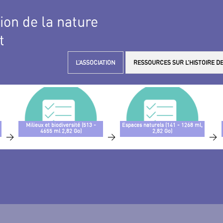
tion de la nature
t
L’ASSOCIATION
RESSOURCES SUR L’HISTOIRE DE
Milieux et biodiversité (513 -
Espaces naturels (141 - 1268 ml,
4655 ml 2,82 Go)
2,82 Go)
>
>
>