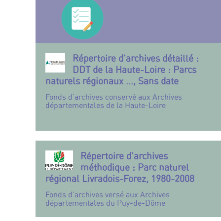
Répertoire d’archives détaillé :
DDT de la Haute-Loire : Parcs
naturels régionaux ..., Sans date
Fonds d’archives conservé aux Archives
départementales de la Haute-Loire
Répertoire d’archives
méthodique : Parc naturel
régional Livradois-Forez, 1980-2008
Fonds d’archives versé aux Archives
départementales du Puy-de-Dôme