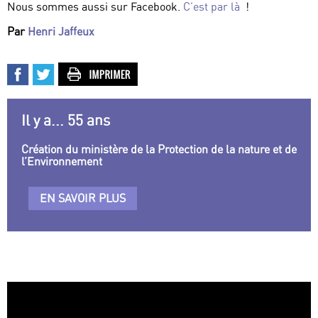
Nous sommes aussi sur Facebook.
C’est par là
!
Par
Henri Jaffeux
Il y a... 55 ans
Création du ministère de la Protection de la nature et de
l’Environnement
EN SAVOIR PLUS