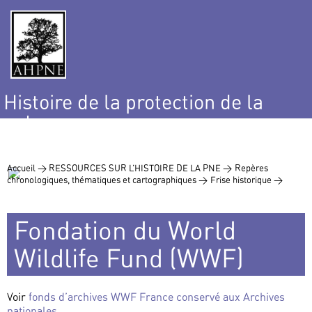
Histoire de la protection de la
nature
et de l’environnement
Accueil >
RESSOURCES SUR L’HISTOIRE DE LA PNE >
Repères
chronologiques, thématiques et cartographiques >
Frise historique >
Fondation du World
Wildlife Fund (WWF)
Voir
fonds d’archives WWF France conservé aux Archives
nationales