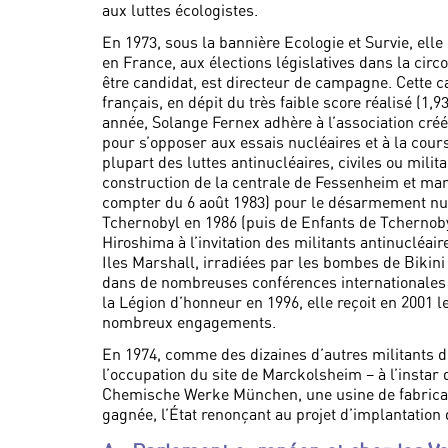
aux luttes écologistes.
En 1973, sous la bannière Ecologie et Survie, ell
en France, aux élections législatives dans la cir
être candidat, est directeur de campagne. Cette
français, en dépit du très faible score réalisé (1
année, Solange Fernex adhère à l’association cr
pour s’opposer aux essais nucléaires et à la cours
plupart des luttes antinucléaires, civiles ou milita
construction de la centrale de Fessenheim et manif
compter du 6 août 1983) pour le désarmement nucl
Tchernobyl en 1986 (puis de Enfants de Tchernoby
Hiroshima à l’invitation des militants antinucléai
Iles Marshall, irradiées par les bombes de Bikini 
dans de nombreuses conférences internationales 
la Légion d’honneur en 1996, elle reçoit en 2001 
nombreux engagements.
En 1974, comme des dizaines d’autres militants de
l’occupation du site de Marckolsheim – à l’instar de
Chemische Werke München, une usine de fabricatio
gagnée, l’État renonçant au projet d’implantation 