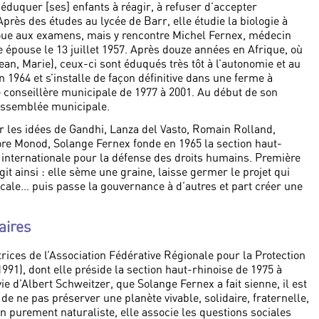
 d’éduquer [ses] enfants à réagir, à refuser d’accepter
Après des études au lycée de Barr, elle étudie la biologie à
houe aux examens, mais y rencontre Michel Fernex, médecin
e épouse le 13 juillet 1957. Après douze années en Afrique, où
ean, Marie), ceux-ci sont éduqués très tôt à l’autonomie et au
 1964 et s’installe de façon définitive dans une ferme à
e conseillère municipale de 1977 à 2001. Au début de son
’assemblée municipale.
 les idées de Gandhi, Lanza del Vasto, Romain Rolland,
re Monod, Solange Fernex fonde en 1965 la section haut-
internationale pour la défense des droits humains. Première
it ainsi : elle sème une graine, laisse germer le projet qui
ocale… puis passe la gouvernance à d’autres et part créer une
aires
atrices de l’Association Fédérative Régionale pour la Protection
91), dont elle préside la section haut-rhinoise de 1975 à
e d’Albert Schweitzer, que Solange Fernex a fait sienne, il est
de ne pas préserver une planète vivable, solidaire, fraternelle,
n purement naturaliste, elle associe les questions sociales