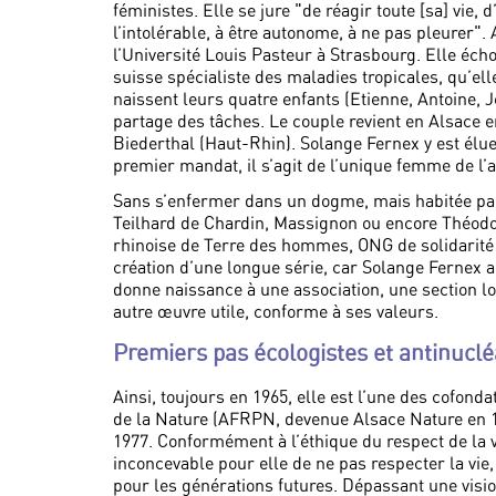
féministes. Elle se jure "de réagir toute [sa] vie,
l’intolérable, à être autonome, à ne pas pleurer". 
l’Université Louis Pasteur à Strasbourg. Elle éc
suisse spécialiste des maladies tropicales, qu’ell
naissent leurs quatre enfants (Etienne, Antoine, J
partage des tâches. Le couple revient en Alsace en
Biederthal (Haut-Rhin). Solange Fernex y est élu
premier mandat, il s’agit de l’unique femme de l
Sans s’enfermer dans un dogme, mais habitée par
Teilhard de Chardin, Massignon ou encore Théodo
rhinoise de Terre des hommes, ONG de solidarité 
création d’une longue série, car Solange Fernex ag
donne naissance à une association, une section l
autre œuvre utile, conforme à ses valeurs.
Premiers pas écologistes et antinuclé
Ainsi, toujours en 1965, elle est l’une des cofond
de la Nature (AFRPN, devenue Alsace Nature en 19
1977. Conformément à l’éthique du respect de la vi
inconcevable pour elle de ne pas respecter la vie, 
pour les générations futures. Dépassant une visio