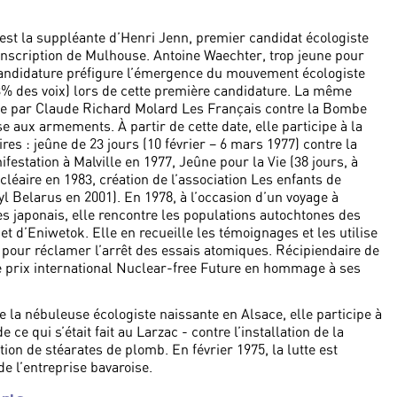
e est la suppléante d’Henri Jenn, premier candidat écologiste
conscription de Mulhouse. Antoine Waechter, trop jeune pour
 candidature préfigure l’émergence du mouvement écologiste
,93% des voix) lors de cette première candidature. La même
éée par Claude Richard Molard Les Français contre la Bombe
e aux armements. À partir de cette date, elle participe à la
ires : jeûne de 23 jours (10 février – 6 mars 1977) contre la
estation à Malville en 1977, Jeûne pour la Vie (38 jours, à
éaire en 1983, création de l’association Les enfants de
l Belarus en 2001). En 1978, à l’occasion d’un voyage à
res japonais, elle rencontre les populations autochtones des
et d’Eniwetok. Elle en recueille les témoignages et les utilise
pour réclamer l’arrêt des essais atomiques. Récipiendaire de
le prix international Nuclear-free Future en hommage à ses
 la nébuleuse écologiste naissante en Alsace, elle participe à
 ce qui s’était fait au Larzac - contre l’installation de la
n de stéarates de plomb. En février 1975, la lutte est
de l’entreprise bavaroise.