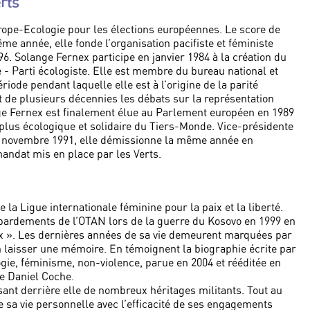
rts
ope-Ecologie pour les élections européennes. Le score de
me année, elle fonde l’organisation pacifiste et féministe
6. Solange Fernex participe en janvier 1984 à la création du
e - Parti écologiste. Elle est membre du bureau national et
ode pendant laquelle elle est à l’origine de la parité
de plusieurs décennies les débats sur la représentation
ge Fernex est finalement élue au Parlement européen en 1989
 plus écologique et solidaire du Tiers-Monde. Vice-présidente
à novembre 1991, elle démissionne la même année en
andat mis en place par les Verts.
e la Ligue internationale féminine pour la paix et la liberté.
bardements de l’OTAN lors de la guerre du Kosovo en 1999 en
aix ». Les dernières années de sa vie demeurent marquées par
 laisser une mémoire. En témoignent la biographie écrite par
gie, féminisme, non-violence, parue en 2004 et rééditée en
de Daniel Coche.
ant derrière elle de nombreux héritages militants. Tout au
 de sa vie personnelle avec l’efficacité de ses engagements