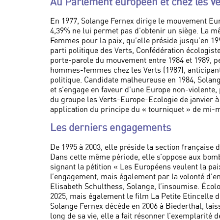
Au Parlement européen et chez les Ve
En 1977, Solange Fernex dirige le mouvement Eur
4,39% ne lui permet pas d’obtenir un siège. La mê
Femmes pour la paix, qu’elle préside jusqu’en 199
parti politique des Verts, Confédération écologist
porte-parole du mouvement entre 1984 et 1989, péri
hommes-femmes chez les Verts (1987), anticipant 
politique. Candidate malheureuse en 1984, Solan
et s’engage en faveur d’une Europe non-violente,
du groupe les Verts-Europe-Ecologie de janvier 
application du principe du « tourniquet » de mi-m
Les derniers engagements
De 1995 à 2003, elle préside la section française d
Dans cette même période, elle s’oppose aux bom
signant la pétition « Les Européens veulent la p
l’engagement, mais également par la volonté d’en
Elisabeth Schulthess, Solange, l’insoumise. Écolo
2025, mais également le film La Petite Etincelle 
Solange Fernex décède en 2006 à Biederthal, laiss
long de sa vie, elle a fait résonner l’exemplarité