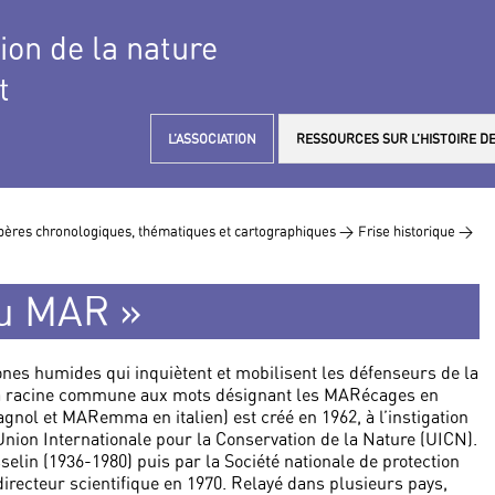
tion de la nature
t
L’ASSOCIATION
RESSOURCES SUR L’HISTOIRE DE
ères chronologiques, thématiques et cartographiques >
Frise historique >
au MAR »
ones humides qui inquiètent et mobilisent les défenseurs de la
 la racine commune aux mots désignant les MARécages en
ol et MARemma en italien) est créé en 1962, à l’instigation
Union Internationale pour la Conservation de la Nature (UICN).
elin (1936-1980) puis par la Société nationale de protection
directeur scientifique en 1970. Relayé dans plusieurs pays,