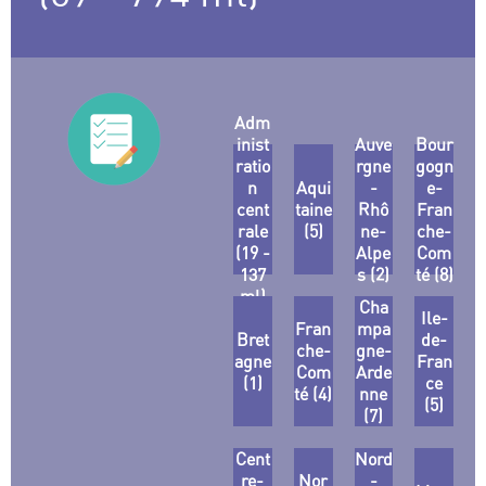
Adm
inist
Auve
Bour
ratio
rgne
gogn
n
Aqui
-
e-
cent
taine
Rhô
Fran
rale
(5)
ne-
che-
(19 -
Alpe
Com
137
s (2)
té (8)
ml)
Cha
Ile-
Fran
mpa
Bret
de-
che-
gne-
agne
Fran
Com
Arde
(1)
ce
té (4)
nne
(5)
(7)
Cent
Nord
re-
Nor
-