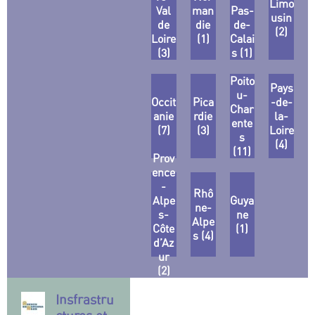
Limo
Val
man
Pas-
usin
de
die
de-
(2)
Loire
(1)
Calai
(3)
s (1)
Poito
Pays
u-
Occit
Pica
-de-
Char
anie
rdie
la-
ente
(7)
(3)
Loire
s
(4)
(11)
Prov
ence
-
Rhô
Alpe
Guya
ne-
s-
ne
Alpe
Côte
(1)
s (4)
d’Az
ur
(2)
Insfrastru