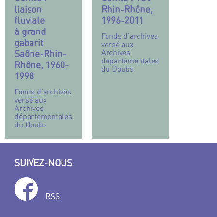
liaison
Rhin-Rhône,
fluviale
1996-2011
à grand
Fonds d’archives
gabarit
versé aux
Archives
Saône-Rhin-
départementales
Rhône, 1960-
du Doubs
1998
Fonds d’archives
versé aux
Archives
départementales
du Doubs
SUIVEZ-NOUS
RSS