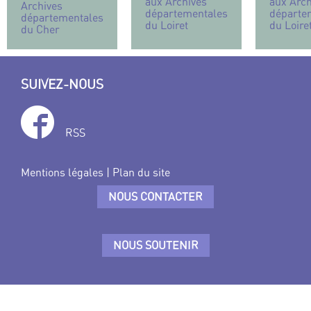
aux Archives
aux Arch
Archives
départementales
départe
départementales
du Loiret
du Loire
du Cher
SUIVEZ-NOUS
RSS
Mentions légales
|
Plan du site
NOUS CONTACTER
NOUS SOUTENIR