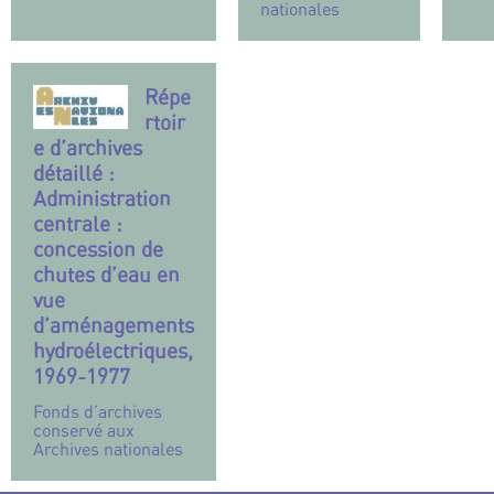
nationales
Répe
rtoir
e d’archives
détaillé :
Administration
centrale :
concession de
chutes d’eau en
vue
d’aménagements
hydroélectriques,
1969-1977
Fonds d’archives
conservé aux
Archives nationales