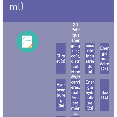
ml)
2.1
Polit
ique
éner
gétiq
Sécu
Ener
ue ;
rité
gie
Clim
coût,
indu
nucl
at (3)
distr
strie
éaire
ibuti
lle
(24)
Mine
on
(6)
élect
s,
carri
riqu
Ener
Hydr
ères,
e
gie
ocar
mati
(81)
hydr
Gaz
bure
ères
auliq
(14)
s
pre
ue
(36)
mièr
(23)
es