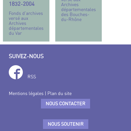
1832-2004
Archives
départementales
Fonds d’archives
des Bouches-
versé aux
du-Rhône
Archives
départementales
du Var
SUIVEZ-NOUS
RSS
Mentions légales
|
Plan du site
NOUS CONTACTER
NOUS SOUTENIR