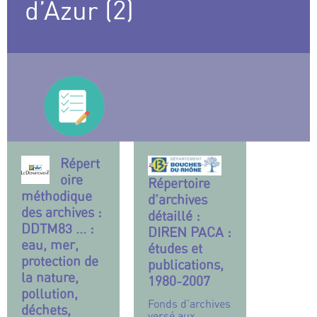
d’Azur (2)
Répert
oire
Répertoire
méthodique
d’archives
des archives :
détaillé :
DDTM83 ... :
DIREN PACA :
eau, mer,
études et
protection de
publications,
la nature,
1980-2007
pollution,
Fonds d’archives
déchets,
versé aux