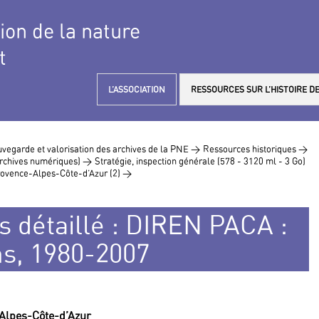
tion de la nature
t
L’ASSOCIATION
RESSOURCES SUR L’HISTOIRE DE
vegarde et valorisation des archives de la PNE >
Ressources historiques >
 archives numériques) >
Stratégie, inspection générale (578 - 3120 ml - 3 Go)
ovence-Alpes-Côte-d’Azur (2) >
s détaillé : DIREN PACA :
ns, 1980-2007
-Alpes-Côte-d’Azur