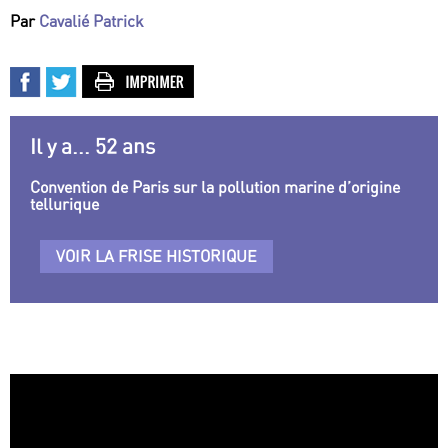
Par
Cavalié Patrick
Il y a... 52 ans
Convention de Paris sur la pollution marine d’origine
tellurique
VOIR LA FRISE HISTORIQUE