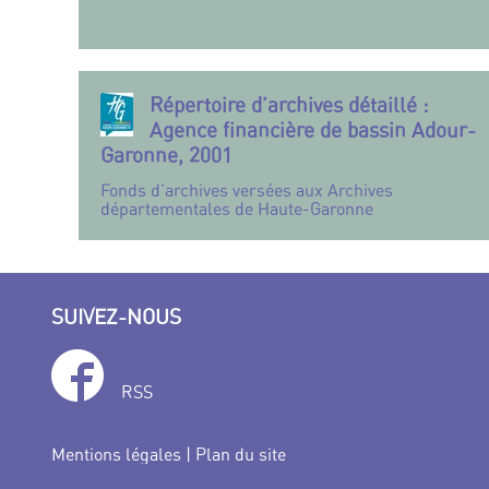
Répertoire d’archives détaillé :
Agence financière de bassin Adour-
Garonne, 2001
Fonds d’archives versées aux Archives
départementales de Haute-Garonne
SUIVEZ-NOUS
RSS
Mentions légales
|
Plan du site