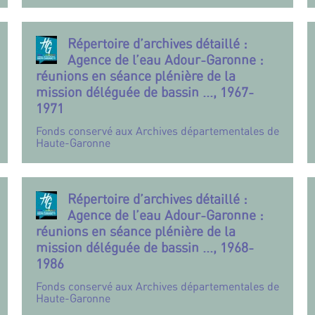
Répertoire d’archives détaillé :
Agence de l’eau Adour-Garonne :
réunions en séance plénière de la
mission déléguée de bassin ..., 1967-
1971
Fonds conservé aux Archives départementales de
Haute-Garonne
Répertoire d’archives détaillé :
Agence de l’eau Adour-Garonne :
réunions en séance plénière de la
mission déléguée de bassin ..., 1968-
1986
Fonds conservé aux Archives départementales de
Haute-Garonne