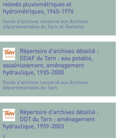
relevés pluviométriques et
hydrométriques, 1940-1976
Fonds d’archives conservé aux Archives
départementales du Tarn-et-Garonne
Répertoire d’archives détaillé :
DDAF du Tarn : eau potable,
assainissement, aménagement
hydraulique, 1935-2000
Fonds d’archives conservé aux Archives
départementales du Tarn
Répertoire d’archives détaillé :
DDT du Tarn : aménagement
hydraulique, 1959-2003
V