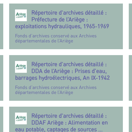
Répertoire d’archives détaillé :
Préfecture de l’Ariège :
exploitations hydrauliques, 1965-1969
Fonds d’archives conservé aux Archives
départementales de l’Ariège
Répertoire d’archives détaillé :
DDA de l’Ariège : Prises d’eau,
barrages hydroélectriques, An IX-1942
Fonds d’archives conservé aux Archives
départementales de l’Ariège
Répertoire d’archives détaillé :
DDAF Ariège : Alimentation en
eau potable, captages de sources ...