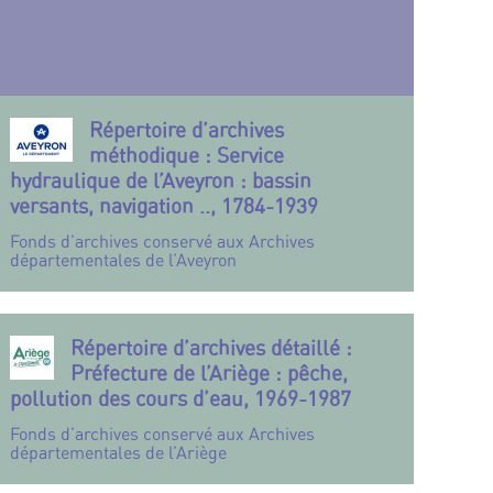
Répertoire d’archives
méthodique : Service
hydraulique de l’Aveyron : bassin
versants, navigation .., 1784-1939
Fonds d’archives conservé aux Archives
départementales de l’Aveyron
Répertoire d’archives détaillé :
Préfecture de l’Ariège : pêche,
pollution des cours d’eau, 1969-1987
Fonds d’archives conservé aux Archives
départementales de l’Ariège