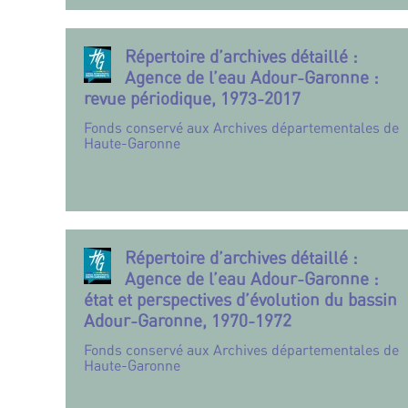
Répertoire d’archives détaillé :
Agence de l’eau Adour-Garonne :
revue périodique, 1973-2017
Fonds conservé aux Archives départementales de
Haute-Garonne
Répertoire d’archives détaillé :
Agence de l’eau Adour-Garonne :
état et perspectives d’évolution du bassin
Adour-Garonne, 1970-1972
Fonds conservé aux Archives départementales de
Haute-Garonne