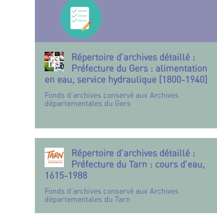
Répertoire d’archives détaillé :
Préfecture du Gers : alimentation
en eau, service hydraulique [1800-1940]
Fonds d’archives conservé aux Archives
départementales du Gers
Répertoire d’archives détaillé :
Préfecture du Tarn : cours d’eau,
1615-1988
Fonds d’archives conservé aux Archives
départementales du Tarn