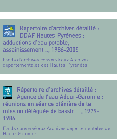
Répertoire d’archives détaillé :
DDAF Hautes-Pyrénées :
adductions d’eau potable,
assainissement .., 1986-2005
Fonds d’archives conservé aux Archives
départementales des Hautes-Pyrénées
Répertoire d’archives détaillé :
Agence de l’eau Adour-Garonne :
réunions en séance plénière de la
mission déléguée de bassin ..., 1979-
1986
Fonds conservé aux Archives départementales de
Haute-Garonne