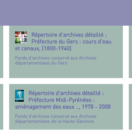
Répertoire d’archives détaillé :
Préfecture du Gers : cours d’eau
et canaux, [1800-1940]
Fonds d’archives conservé aux Archives
départementales du Gers
Répertoire d’archives détaillé :
Préfecture Midi-Pyrénées :
aménagement des eaux .., 1978 - 2008
Fonds d’archives conservé aux Archives
départementales de la Haute-Garonne