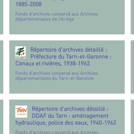
1885-2008
Fonds d’archives conservé aux Archives
départementales de l’Ariège
Répertoire d’archives détaillé :
Préfecture du Tarn-et-Garonne :
Canaux et rivières, 1938-1962
Fonds d’archives conservé aux Archives
départementales du Tarn-et-Garonne
Répertoire d’archives détaillé :
DDAF du Tarn : aménagement
hydraulique, police des eaux, 1940-1962
Fonds d’archives conservé aux Archives