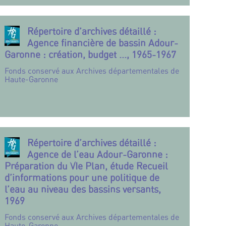
Répertoire d’archives détaillé :
Agence financière de bassin Adour-
Garonne : création, budget ..., 1965-1967
Fonds conservé aux Archives départementales de
Haute-Garonne
Répertoire d’archives détaillé :
Agence de l’eau Adour-Garonne :
Préparation du VIe Plan, étude Recueil
d’informations pour une politique de
l’eau au niveau des bassins versants,
1969
Fonds conservé aux Archives départementales de
Haute-Garonne