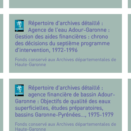
Répertoire d’archives détaillé :
Agence de l’eau Adour-Garonne :
Gestion des aides financières : chrono
des décisions du septième programme
d’intervention, 1972-1996
Fonds conservé aux Archives départementales de
Haute-Garonne
Répertoire d’archives détaillé :
agence financière de bassin Adour-
Garonne : Objectifs de qualité des eaux
superficielles, études préparatoires,
bassins Garonne-Pyrénées..., 1975-1979
Fonds conservé aux Archives départementales de
Haute-Garonne