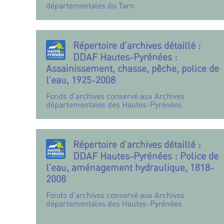
départementales du Tarn
Répertoire d’archives détaillé :
DDAF Hautes-Pyrénées :
Assainissement, chasse, pêche, police de
l’eau, 1925-2008
Fonds d’archives conservé aux Archives
départementales des Hautes-Pyrénées
Répertoire d’archives détaillé :
DDAF Hautes-Pyrénées : Police de
l’eau, aménagement hydraulique, 1818-
2008
Fonds d’archives conservé aux Archives
départementales des Hautes-Pyrénées