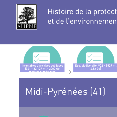
Histoire de la protec
et de l’environnemen
Inventaires d’archives publiques
Eau, biodiversité (902 - 8829 ml
(341 - 32 127 ml - 2000 Go
4,82 Go)
>
archives numériques)
Midi-Pyrénées (41)