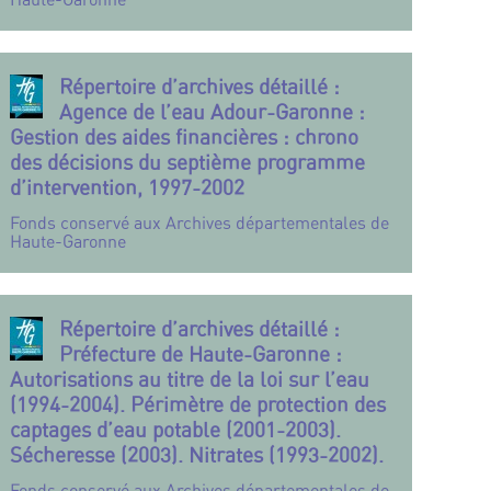
Répertoire d’archives détaillé :
Agence de l’eau Adour-Garonne :
Gestion des aides financières : chrono
des décisions du septième programme
d’intervention, 1997-2002
Fonds conservé aux Archives départementales de
Haute-Garonne
Répertoire d’archives détaillé :
Préfecture de Haute-Garonne :
Autorisations au titre de la loi sur l’eau
(1994-2004). Périmètre de protection des
captages d’eau potable (2001-2003).
Sécheresse (2003). Nitrates (1993-2002).
Fonds conservé aux Archives départementales de