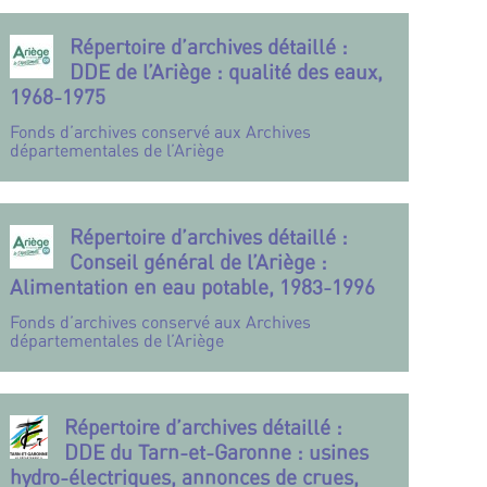
Répertoire d’archives détaillé :
DDE de l’Ariège : qualité des eaux,
1968-1975
Fonds d’archives conservé aux Archives
départementales de l’Ariège
Répertoire d’archives détaillé :
Conseil général de l’Ariège :
Alimentation en eau potable, 1983-1996
Fonds d’archives conservé aux Archives
départementales de l’Ariège
Répertoire d’archives détaillé :
DDE du Tarn-et-Garonne : usines
hydro-électriques, annonces de crues,