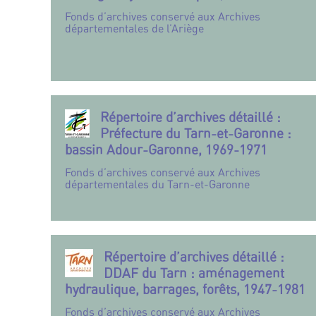
Fonds d’archives conservé aux Archives
départementales de l’Ariège
Répertoire d’archives détaillé :
Préfecture du Tarn-et-Garonne :
bassin Adour-Garonne, 1969-1971
Fonds d’archives conservé aux Archives
départementales du Tarn-et-Garonne
Répertoire d’archives détaillé :
DDAF du Tarn : aménagement
hydraulique, barrages, forêts, 1947-1981
Fonds d’archives conservé aux Archives