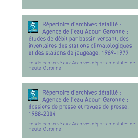
Répertoire d’archives détaillé :
Agence de l’eau Adour-Garonne :
études de débit par bassin versant, des
inventaires des stations climatologiques
et des stations de jaugeage, 1969-1977
Fonds conservé aux Archives départementales de
Haute-Garonne
Répertoire d’archives détaillé :
Agence de l’eau Adour-Garonne :
dossiers de presse et revues de presse,
1988-2004
Fonds conservé aux Archives départementales de
Haute-Garonne