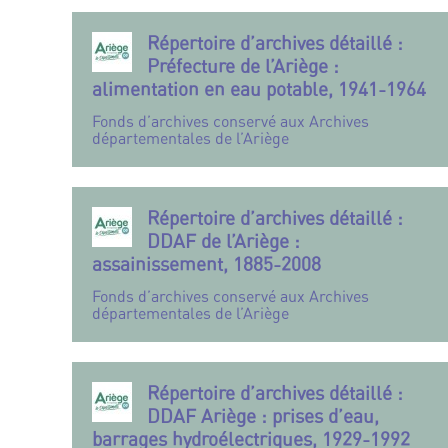
Répertoire d’archives détaillé :
Préfecture de l’Ariège :
alimentation en eau potable, 1941-1964
Fonds d’archives conservé aux Archives
départementales de l’Ariège
Répertoire d’archives détaillé :
DDAF de l’Ariège :
assainissement, 1885-2008
Fonds d’archives conservé aux Archives
départementales de l’Ariège
Répertoire d’archives détaillé :
DDAF Ariège : prises d’eau,
barrages hydroélectriques, 1929-1992