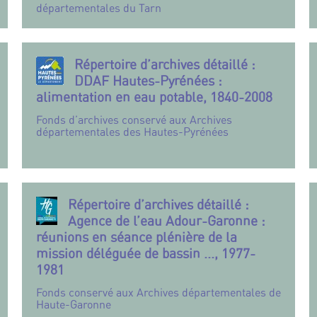
départementales du Tarn
Répertoire d’archives détaillé :
DDAF Hautes-Pyrénées :
alimentation en eau potable, 1840-2008
Fonds d’archives conservé aux Archives
départementales des Hautes-Pyrénées
Répertoire d’archives détaillé :
Agence de l’eau Adour-Garonne :
réunions en séance plénière de la
mission déléguée de bassin ..., 1977-
1981
Fonds conservé aux Archives départementales de
Haute-Garonne