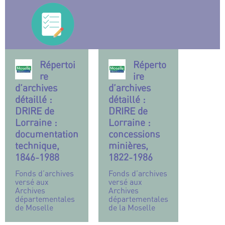
Répertoi
Réperto
re
ire
d’archives
d’archives
détaillé :
détaillé :
DRIRE de
DRIRE de
Lorraine :
Lorraine :
documentation
concessions
technique,
minières,
1846-1988
1822-1986
Fonds d’archives
Fonds d’archives
versé aux
versé aux
Archives
Archives
départementales
départementales
de Moselle
de la Moselle