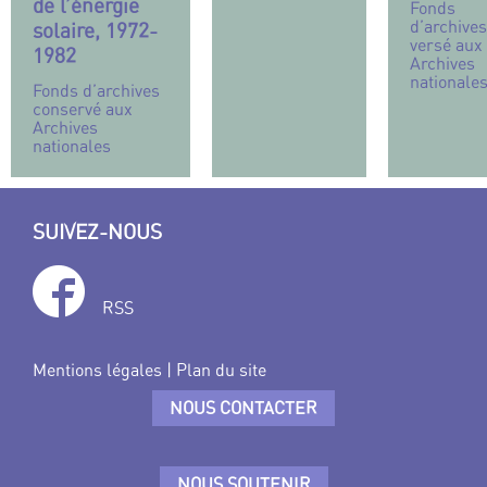
de l’énergie
Fonds
d’archives
solaire, 1972-
versé aux
1982
Archives
nationale
Fonds d’archives
conservé aux
Archives
nationales
SUIVEZ-NOUS
RSS
Mentions légales
|
Plan du site
NOUS CONTACTER
NOUS SOUTENIR