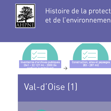
Histoire de la protec
et de l’environnemen
Inventaires d’archives publiques
Construction, sites et paysages
(341 - 32 127 ml - 2000 Go
(83 - 287 ml)
>
archives numériques)
Val-d’Oise (1)