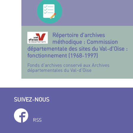
Répertoire d’archives
méthodique : Commission
départementale des sites du Val-d’Oise :
fonctionnement (1968-1997)
Fonds d’archives conservé aux Archives
départementales du Val-d’Oise
SUIVEZ-NOUS
RSS