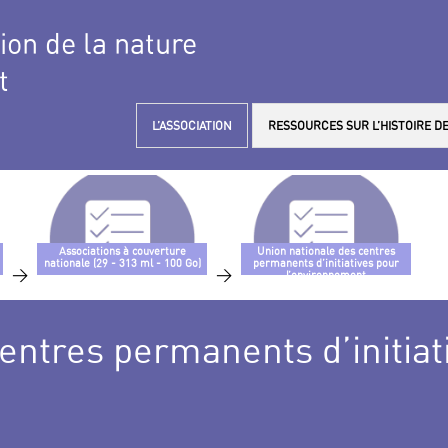
tion de la nature
t
L’ASSOCIATION
RESSOURCES SUR L’HISTOIRE DE
Associations à couverture
Union nationale des centres
nationale (29 - 313 ml - 100 Go)
permanents d’initiatives pour
>
>
l’environnement
entres permanents d’initiat