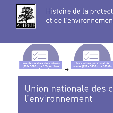
Histoire de la protec
et de l’environnemen
Inventaires d’archives privées
Associations, personnalités
(355- 3083 ml - 5 To archives
locales (291 - 3134 ml - 100 Go)
>
numériques)
Union nationale des c
l’environnement