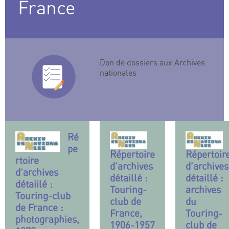
France
Don de dossiers aux Archives
nationales
Ré
pe
Répertoire
Répertoir
rtoire
d’archives
d’archives
d’archives
détaillé :
détaillé :
détaiilé :
Touring-
archives
Touring-club
club de
du
de France :
France,
Touring-
photographies,
1906-1957
club de