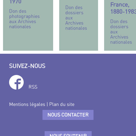
1970
France,
Don des
1880-198
Don des
dossiers
photographies
aux
Don des
aux Archives
Archives
dossiers
nationales
nationales
aux
Archives
nationales
SUIVEZ-NOUS
RSS
Mentions légales
|
Plan du site
NOUS CONTACTER