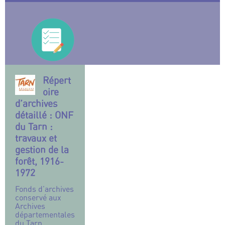
Répert
oire
d’archives
détaillé : ONF
du Tarn :
travaux et
gestion de la
forêt, 1916-
1972
Fonds d’archives
conservé aux
Archives
départementales
du Tarn