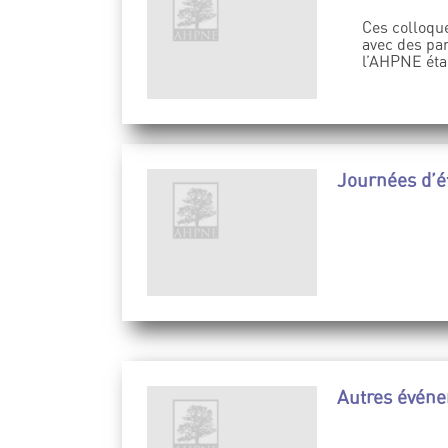
Ces colloque
avec des par
l’AHPNE éta
Journées d’é
Autres évén