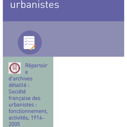
urbanistes
Répertoir
e
d’archives
détaillé :
Société
française des
urbanistes :
fonctionnement,
activités, 1914-
2005