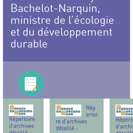
Bachelot-Narquin,
ministre de l’écologie
et du développement
durable
Rép
ertoi
Répertoire
Répert
re d’archives
d’archives
d’archi
détaillé :
détaillé :