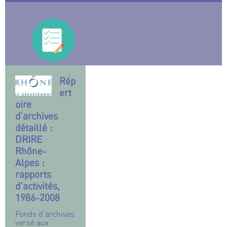
Rép
ert
oire
d’archives
détaillé :
DRIRE
Rhône-
Alpes :
rapports
d’activités,
1986-2008
Fonds d’archives
versé aux