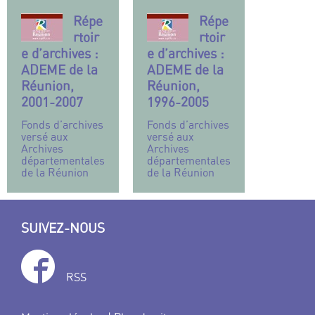
Répe
Répe
rtoir
rtoir
e d’archives :
e d’archives :
ADEME de la
ADEME de la
Réunion,
Réunion,
2001-2007
1996-2005
Fonds d’archives
Fonds d’archives
versé aux
versé aux
Archives
Archives
départementales
départementales
de la Réunion
de la Réunion
SUIVEZ-NOUS
RSS