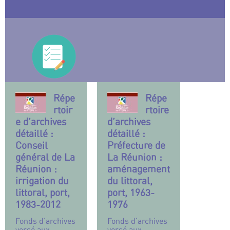
Répe
Répe
rtoir
rtoire
e d’archives
d’archives
détaillé :
détaillé :
Conseil
Préfecture de
général de La
La Réunion :
Réunion :
aménagement
irrigation du
du littoral,
littoral, port,
port, 1963-
1983-2012
1976
Fonds d’archives
Fonds d’archives
versé aux
versé aux