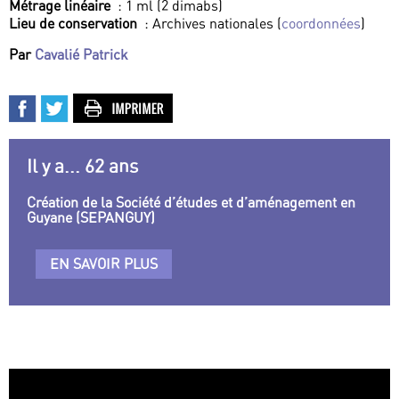
Métrage linéaire
: 1 ml (2 dimabs)
Lieu de conservation
: Archives nationales (
coordonnées
)
Par
Cavalié Patrick
Il y a... 62 ans
Création de la Société d’études et d’aménagement en
Guyane (SEPANGUY)
EN SAVOIR PLUS