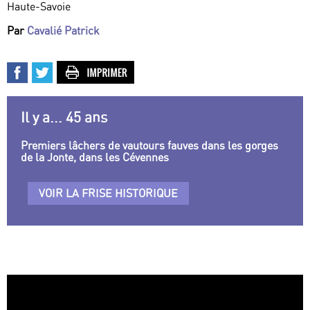
Haute-Savoie
Par
Cavalié Patrick
Il y a... 45 ans
Premiers lâchers de vautours fauves dans les gorges
de la Jonte, dans les Cévennes
VOIR LA FRISE HISTORIQUE