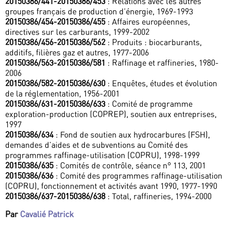
20150386/441-20150386/453
: Relations avec les autres
groupes français de production d’énergie, 1969-1993
20150386/454-20150386/455
: Affaires européennes,
directives sur les carburants, 1999-2002
20150386/456-20150386/562
: Produits : biocarburants,
additifs, filières gaz et autres, 1977-2006
20150386/563-20150386/581
: Raffinage et raffineries, 1980-
2006
20150386/582-20150386/630
: Enquêtes, études et évolution
de la réglementation, 1956-2001
20150386/631-20150386/633
: Comité de programme
exploration-production (COPREP), soutien aux entreprises,
1997
20150386/634
: Fond de soutien aux hydrocarbures (FSH),
demandes d’aides et de subventions au Comité des
programmes raffinage-utilisation (COPRU), 1998-1999
20150386/635
: Comités de contrôle, séance n° 113, 2001
20150386/636
: Comité des programmes raffinage-utilisation
(COPRU), fonctionnement et activités avant 1990, 1977-1990
20150386/637-20150386/638
: Total, raffineries, 1994-2000
Par
Cavalié Patrick