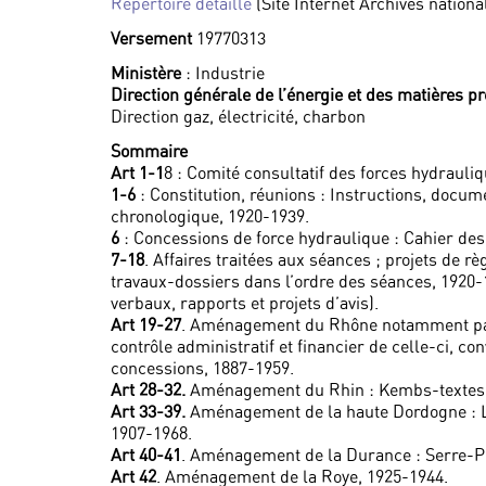
Répertoire détaillé
(Site Internet Archives nationa
Versement
19770313
Ministère
: Industrie
Direction générale de l’énergie et des matières p
Direction gaz, électricité, charbon
Sommaire
Art 1-1
8 : Comité consultatif des forces hydrauli
1-6
: Constitution, réunions : Instructions, docum
chronologique, 1920-1939.
6
: Concessions de force hydraulique : Cahier des
7-18
. Affaires traitées aux séances ; projets de
travaux-dossiers dans l’ordre des séances, 1920-
verbaux, rapports et projets d’avis).
Art 19-27
. Aménagement du Rhône notamment par 
contrôle administratif et financier de celle-ci,
concessions, 1887-1959.
Art 28-32.
Aménagement du Rhin : Kembs-textes, c
Art 33-39.
Aménagement de la haute Dordogne : L’a
1907-1968.
Art 40-41
. Aménagement de la Durance : Serre-P
Art 42
. Aménagement de la Roye, 1925-1944.