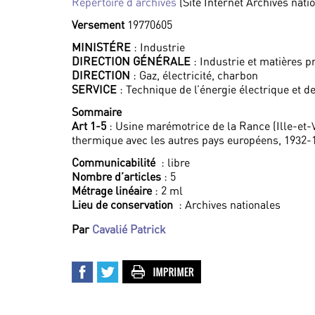
Répertoire d’archives
(Site Internet Archives nati
Versement
19770605
MINISTÉRE
: Industrie
DIRECTION GÉNÉRALE
: Industrie et matières 
DIRECTION
: Gaz, électricité, charbon
SERVICE
: Technique de l’énergie électrique et 
Sommaire
Art 1-5
: Usine marémotrice de la Rance (Ille-et-
thermique avec les autres pays européens, 1932-
Communicabilité
: libre
Nombre d’articles
: 5
Métrage linéaire
: 2 ml
Lieu de conservation
: Archives nationales
Par
Cavalié Patrick