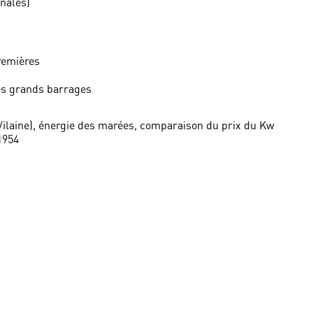
onales)
premières
des grands barrages
Vilaine), énergie des marées, comparaison du prix du Kw
1954