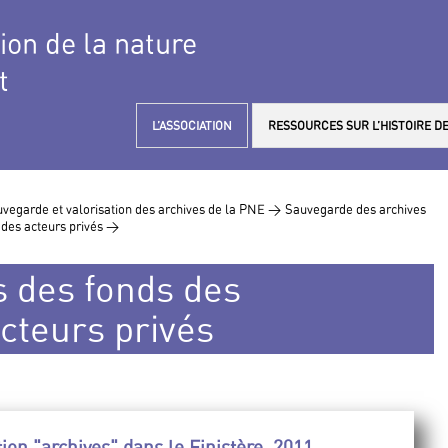
tion de la nature
t
L’ASSOCIATION
RESSOURCES SUR L’HISTOIRE DE
vegarde et valorisation des archives de la PNE >
Sauvegarde des archives
 des acteurs privés >
s des fonds des
acteurs privés
on "archives" dans le Finistère, 2011