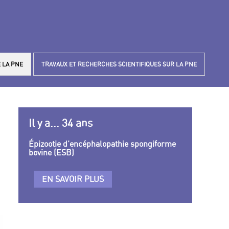
 LA PNE
TRAVAUX ET RECHERCHES SCIENTIFIQUES SUR LA PNE
Il y a... 34 ans
Épizootie d’encéphalopathie spongiforme
bovine (ESB)
EN SAVOIR PLUS