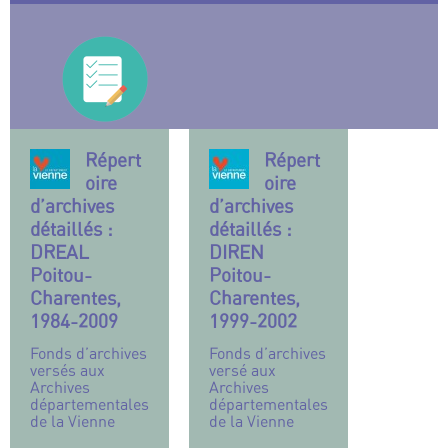
Répert
Répert
oire
oire
d’archives
d’archives
détaillés :
détaillés :
DREAL
DIREN
Poitou-
Poitou-
Charentes,
Charentes,
1984-2009
1999-2002
Fonds d’archives
Fonds d’archives
versés aux
versé aux
Archives
Archives
départementales
départementales
de la Vienne
de la Vienne