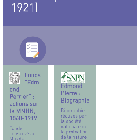
1921)
Fonds
"Edm
Edmond
ond
Pierre :
Perrier" :
Biographie
actions sur
le MNHN,
Biographie
réalisée par
1868-1919
la société
nationale de
Fonds
la protection
conservé au
de la nature
Musée