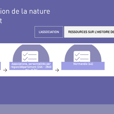
tion de la nature
t
L’ASSOCIATION
RESSOURCES SUR L’HISTOIRE DE
Associations, personnalités par
Normandie (44)
région/département (265 - 2860
>
>
ml - 5 To)