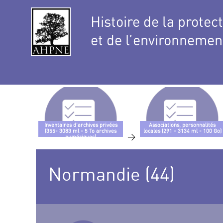
Histoire de la protec
et de l’environnemen
Inventaires d’archives privées
Associations, personnalités
(355- 3083 ml - 5 To archives
locales (291 - 3134 ml - 100 Go)
>
numériques)
Normandie (44)