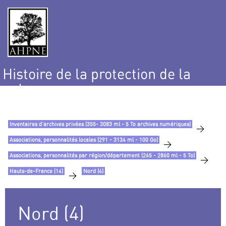
Histoire de la protection de la
nature
et de l’environnement
Inventaires d’archives privées (355- 3083 ml - 5 To archives numériques)
>
Associations, personnalités locales (291 - 3134 ml - 100 Go)
>
Associations, personnalités par région/département (265 - 2860 ml - 5 To)
>
Hauts-de-France (14)
Nord (4)
>
Nord (4)