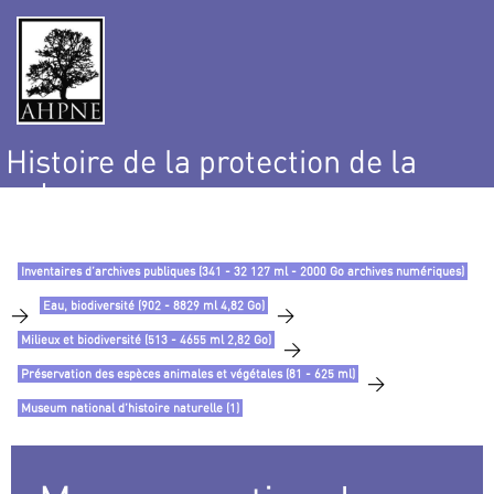
Histoire de la protection de la
nature
et de l’environnement
Inventaires d’archives publiques (341 - 32 127 ml - 2000 Go archives numériques)
Eau, biodiversité (902 - 8829 ml 4,82 Go)
>
>
Milieux et biodiversité (513 - 4655 ml 2,82 Go)
>
Préservation des espèces animales et végétales (81 - 625 ml)
>
Museum national d’histoire naturelle (1)