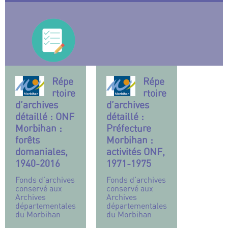
Répe
Répe
rtoire
rtoire
d’archives
d’archives
détaillé : ONF
détaillé :
Morbihan :
Préfecture
forêts
Morbihan :
domaniales,
activités ONF,
1940-2016
1971-1975
Fonds d’archives
Fonds d’archives
conservé aux
conservé aux
Archives
Archives
départementales
départementales
du Morbihan
du Morbihan