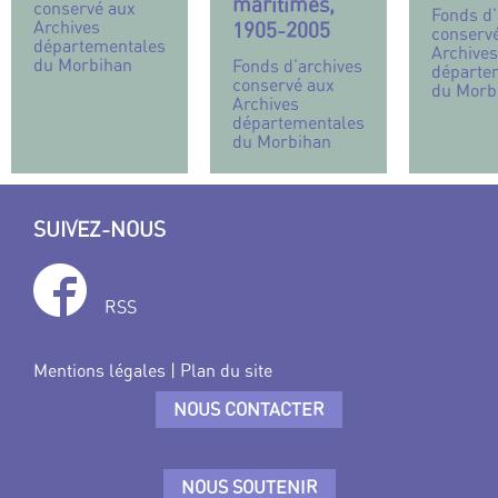
maritimes,
conservé aux
Fonds d’
Archives
1905-2005
conserv
départementales
Archives
du Morbihan
Fonds d’archives
départe
conservé aux
du Morb
Archives
départementales
du Morbihan
SUIVEZ-NOUS
RSS
Mentions légales
|
Plan du site
NOUS CONTACTER
NOUS SOUTENIR