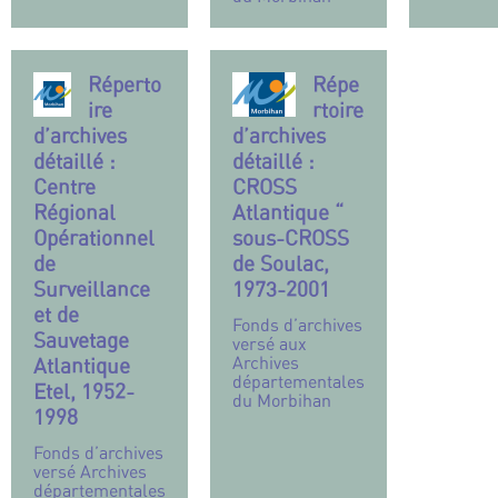
Réperto
Répe
ire
rtoire
d’archives
d’archives
détaillé :
détaillé :
Centre
CROSS
Régional
Atlantique “
Opérationnel
sous-CROSS
de
de Soulac,
Surveillance
1973-2001
et de
Fonds d’archives
Sauvetage
versé aux
Archives
Atlantique
départementales
Etel, 1952-
du Morbihan
1998
Fonds d’archives
versé Archives
départementales