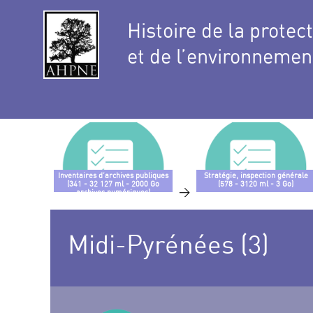
Histoire de la protec
et de l’environnemen
Inventaires d’archives publiques
Stratégie, inspection générale
(341 - 32 127 ml - 2000 Go
(578 - 3120 ml - 3 Go)
>
archives numériques)
Midi-Pyrénées (3)