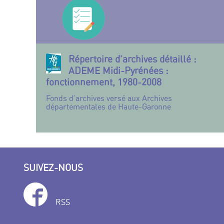
Répertoire d’archives détaillé :
ADEME Midi-Pyrénées :
fonctionnement, 1980-2008
Fonds d’archives versé aux Archives
départementales de Haute-Garonne
SUIVEZ-NOUS
RSS