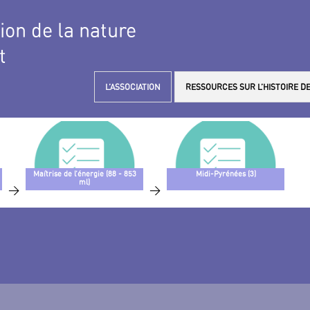
tion de la nature
t
L’ASSOCIATION
RESSOURCES SUR L’HISTOIRE DE
Maîtrise de l’énergie (88 - 853
Midi-Pyrénées (3)
ml)
>
>