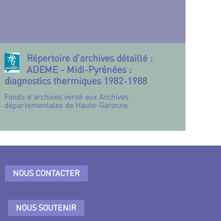
Répertoire d’archives détaillé :
ADEME - Midi-Pyrénées :
diagnostics thermiques 1982-1988
Fonds d’archives versé aux Archives
départementales de Haute-Garonne
NOUS CONTACTER
NOUS SOUTENIR