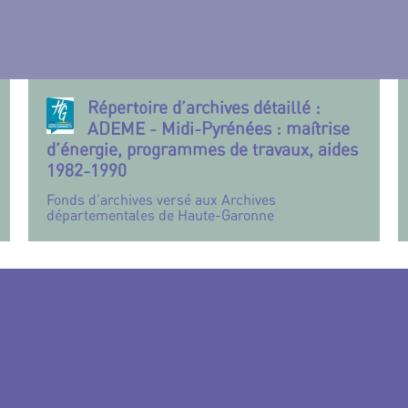
Répertoire d’archives détaillé :
ADEME - Midi-Pyrénées : maîtrise
d’énergie, programmes de travaux, aides
1982-1990
Fonds d’archives versé aux Archives
départementales de Haute-Garonne