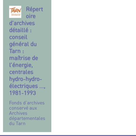
Répert
oire
d’archives
détaillé :
conseil
général du
Tarn :
maîtrise de
l’énergie,
centrales
hydro-hydro-
électriques ...,
1981-1993
Fonds d’archives
conservé aux
Archives
départementales
du Tarn