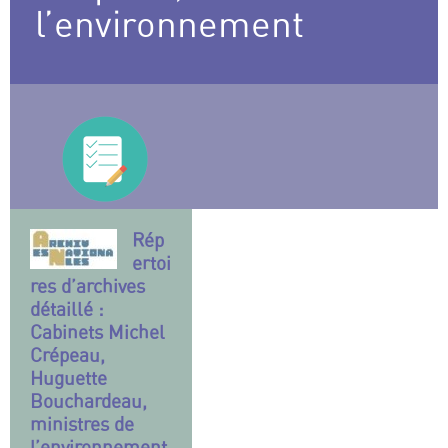
l’environnement
Rép
ertoi
res d’archives
détaillé :
Cabinets Michel
Crépeau,
Huguette
Bouchardeau,
ministres de
l’environnement,