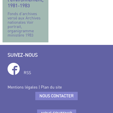
1981-1983
Fonds d’archives
versé aux Archives
nationales Voir
portrait,
organigramme
ministère 1983
SUIVEZ-NOUS
RSS
Mentions légales
|
Plan du site
NOUS CONTACTER