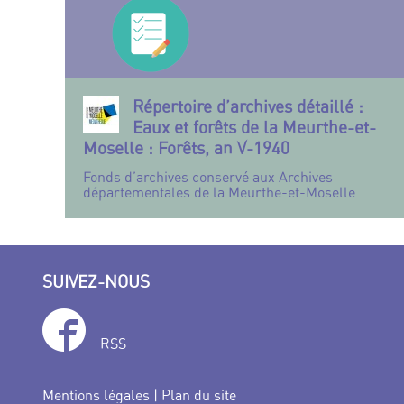
Répertoire d’archives détaillé :
Eaux et forêts de la Meurthe-et-
Moselle : Forêts, an V-1940
Fonds d’archives conservé aux Archives
départementales de la Meurthe-et-Moselle
SUIVEZ-NOUS
RSS
Mentions légales
|
Plan du site