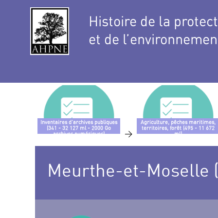
Histoire de la protec
et de l’environnemen
Inventaires d’archives publiques
Agriculture, pêches maritimes,
(341 - 32 127 ml - 2000 Go
territoires, forêt (495 - 11 672
>
archives numériques)
ml)
Meurthe-et-Moselle (