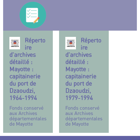
Réperto
Réperto
ire
ire
d’archives
d’archives
détaillé :
détaillé :
Mayotte :
Mayotte :
capitainerie
capitainerie
du port de
du port de
Dzaoudzi,
Dzaoudzi,
1964-1994
1979-1994
Fonds conservé
Fonds conservé
aux Archives
aux Archives
départementales
départementales
de Mayotte
de Mayotte