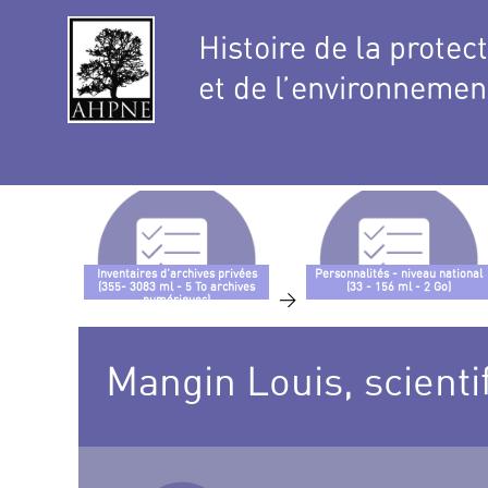
Histoire de la protec
et de l’environnemen
Inventaires d’archives privées
Personnalités - niveau national
(355- 3083 ml - 5 To archives
(33 - 156 ml - 2 Go)
>
numériques)
Mangin Louis, scienti