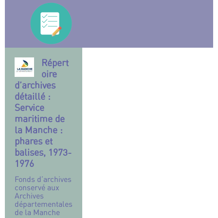
Répert
oire
d’archives
détaillé :
Service
maritime de
la Manche :
phares et
balises, 1973-
1976
Fonds d’archives
conservé aux
Archives
départementales
de la Manche