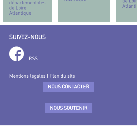
de Loi
départementales
Atlant
de Loire-
Atlantique
SUIVEZ-NOUS
RSS
Mentions légales
|
Plan du site
NOUS CONTACTER
NOUS SOUTENIR