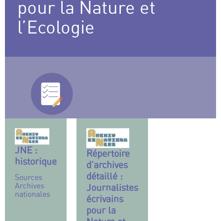
pour la Nature et
l’Ecologie
JNE :
Répertoire
historique
d’archives
détaillé :
Sources
Archives
Journalistes
nationales
écrivains
pour la