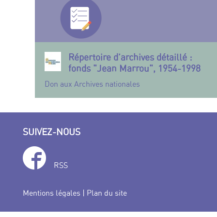
Répertoire d’archives détaillé :
fonds "Jean Marrou", 1954-1998
Don aux Archives nationales
SUIVEZ-NOUS
RSS
Mentions légales
|
Plan du site