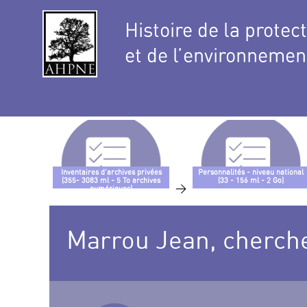
Histoire de la protec
et de l’environnemen
Inventaires d’archives privées
Personnalités - niveau national
(355- 3083 ml - 5 To archives
(33 - 156 ml - 2 Go)
>
numériques)
Marrou Jean, cherch